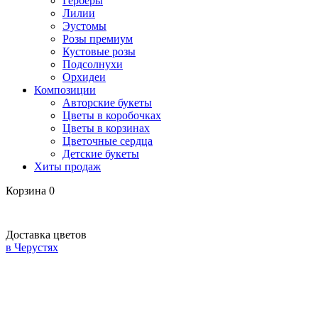
Герберы
Лилии
Эустомы
Розы премиум
Кустовые розы
Подсолнухи
Орхидеи
Композиции
Авторские букеты
Цветы в коробочках
Цветы в корзинах
Цветочные сердца
Детские букеты
Хиты продаж
Корзина
0
Доставка цветов
в Черустях