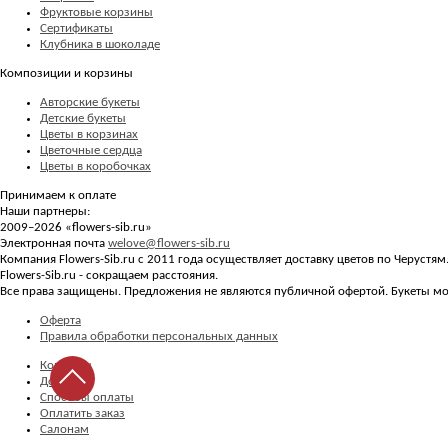
Фруктовые корзины
Сертификаты
Клубника в шоколаде
Композиции и корзины
Авторские букеты
Детские букеты
Цветы в корзинах
Цветочные сердца
Цветы в коробочках
Принимаем к оплате
Наши партнеры:
2009–2026 «
flowers-sib.ru
»
Электронная почта
welove@flowers-sib.ru
Компания Flowers-Sib.ru с 2011 года осуществляет доставку цветов по Черустя
Flowers-Sib.ru - сокращаем расстояния.
Все права защищены. Предложения не являются публичной офертой. Букеты мог
Оферта
Правила обработки персональных данных
Контакты
Доставка
Способы оплаты
Оплатить заказ
Салонам