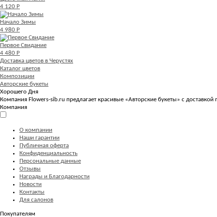
4 120 Р
Начало Зимы
4 980 Р
Первое Свидание
4 480 Р
Доставка цветов в Черустях
Каталог цветов
Композиции
Авторские букеты
Хорошего Дня
Компания Flowers-sib.ru предлагает красивые «Авторские букеты» с доставкой 
Компания
О компании
Наши гарантии
Публичная оферта
Конфиденциальность
Персональные данные
Отзывы
Награды и Благодарности
Новости
Контакты
Для салонов
Покупателям