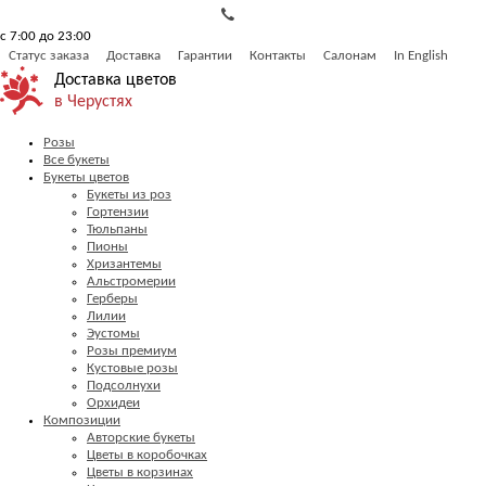
с 7:00 до 23:00
Статус заказа
Доставка
Гарантии
Контакты
Салонам
In English
Доставка цветов
в Черустях
Розы
Все букеты
Букеты цветов
Букеты из роз
Гортензии
Тюльпаны
Пионы
Хризантемы
Альстромерии
Герберы
Лилии
Эустомы
Розы премиум
Кустовые розы
Подсолнухи
Орхидеи
Композиции
Авторские букеты
Цветы в коробочках
Цветы в корзинах