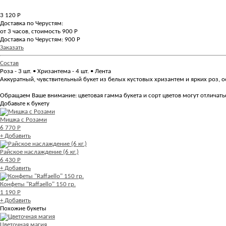
3 120
Р
Доставка по Черустям:
от 3 часов, стоимость 900 Р
Доставка по Черустям: 900 Р
Заказать
Состав
Роза - 3 шт. • Хризантема - 4 шт. • Лента
Аккуратный, чувствительный букет из белых кустовых хризантем и ярких роз,
Обращаем Ваше внимание: цветовая гамма букета и сорт цветов могут отличаться
Добавьте к букету
Мишка с Розами
6 770 Р
+ Добавить
Райское наслаждение (6 кг.)
6 430 Р
+ Добавить
Конфеты "Raffaello" 150 гр.
1 190 Р
+ Добавить
Похожие букеты
Цветочная магия