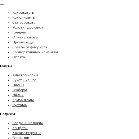
Как заказать
Как оплатить
Статус заказа
Условия доставки
Галерея
Отмена заказа
Промо-коды
Советы от флориста
Корпоративным клиентам
Оплата
Букеты
Альстромерии
Букеты из Роз
Пионы
Герберы
Лилии
Хризантемы
Эустома
Подарки
Воздушные шары
Конфеты
Мягкие игрушки
Открытки