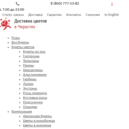
8 (800) 777-53-82
с 7:00 до 23:00
Обратный звонок
Статус заказа
Доставка
Гарантии
Контакты
Салонам
In English
Доставка цветов
в Черустях
Розы
Все букеты
Букеты цветов
Букеты из роз
Гортензии
Тюльпаны
Пионы
Хризантемы
Альстромерии
Герберы
Лилии
Эустомы
Розы премиум
Кустовые розы
Подсолнухи
Орхидеи
Композиции
Авторские букеты
Цветы в коробочках
Цветы в корзинах