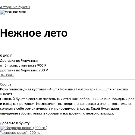
Авторские букеты
Нежное лето
5 090
Р
Доставка по Черустям:
от 3 часов, стоимость 900 Р
Доставка по Черустям: 900 Р
Заказать
Состав
Роза пионовидная кустовая - 4 шт • Ромашка (матрикария) - 3 шт • Упаковка
• Лента
Пышный букет в светлых пастельных оттенках, собранный из пионовидных роз
и изящных ромашек. Композиция выглядит легко, свежо и очень трогательно,
сочетая в себе романтичность и природную лёгкость. Такой букет дарит
ощущение заботы, тепла и хорошего настроения с первого взгляда.
Добавьте к букету
"Ферреро роше" (200 гр.)