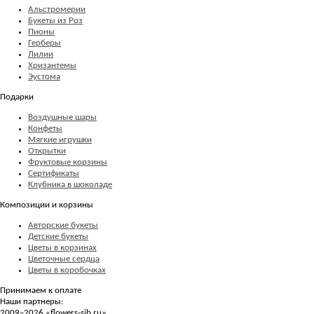
Альстромерии
Букеты из Роз
Пионы
Герберы
Лилии
Хризантемы
Эустома
Подарки
Воздушные шары
Конфеты
Мягкие игрушки
Открытки
Фруктовые корзины
Сертификаты
Клубника в шоколаде
Композиции и корзины
Авторские букеты
Детские букеты
Цветы в корзинах
Цветочные сердца
Цветы в коробочках
Принимаем к оплате
Наши партнеры:
2009–2026 «
flowers-sib.ru
»